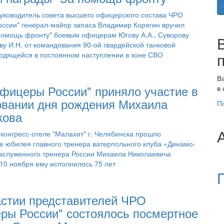
Руководитель совета высшего офицерского состава ЧРО
ссии" генерал-майор запаса Владимир Корягин вручил
помощь фронту" боевым офицерам Югову А.А., Суворову
ву И.Н. от командования 90-ой гвардейской танковой
ходящейся в постоянном наступлении в зоне СВО
В
фицеры России" приняло участие в
в
овании дня рождения Михаила
П
кова
 конгресс-отеле "Малахит" г. Челябинска прошло
е юбилея главного тренера ватерпольного клуба «Динамо-
заслуженного тренера России Михаила Николаевича
 10 ноября ему исполнилось 75 лет
астии представителей ЧРО
ры России" состоялось посмертное