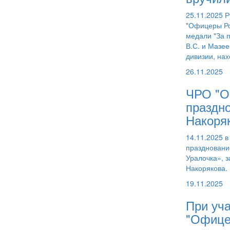
25.11.2025 
"Офицеры Ро
медали "За 
В.С. и Мазее
дивизии, на
26.11.2025
ЧРО "О
праздн
Накоря
14.11.2025 в
праздновани
Уралочка», 
Накорякова.
19.11.2025
При уч
"Офице