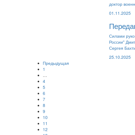
доктор военн
01.11.2025
Переда
Силами руко
России" Дми
Сергея Бахт
25.10.2025
Предыдущая
1
…
4
5
6
7
8
9
10
11
12