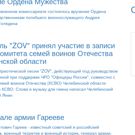
ие Ордена Мужества
в военном комиссариате состоялось вручение Ордена
дственникам погибшего военнослужащего Андрея
Голядина
ль "ZOV" принял участие в записи
Комитета семей воинов Отечества
нской области
триотической песни "ZOV", действующий под руководством
иной при поддержке ЧРО "Офицеры России", совместно с
емей воинов Отечества (КСВО) Челябинской области
н КСВО. Слова и музыку для гимна написал Челябинский
й Янин
рале армии Гарееве
ович Гареев - известный советский и российский
, военный теоретик и военный историк, генерал армии,