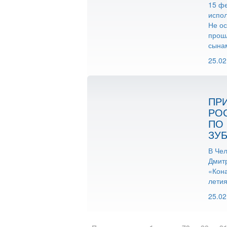
15 фе
испол
Не ос
прош
сынам
25.02
ПР
РО
ПО
ЗУ
В Чел
Дмит
«Кона
летия
25.02