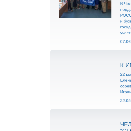
В Че
подд
РОСС
и бух
госуд
участ
07.06
К 
22 ма
Елены
соре
Играм
22.05
ЧЕ
"С