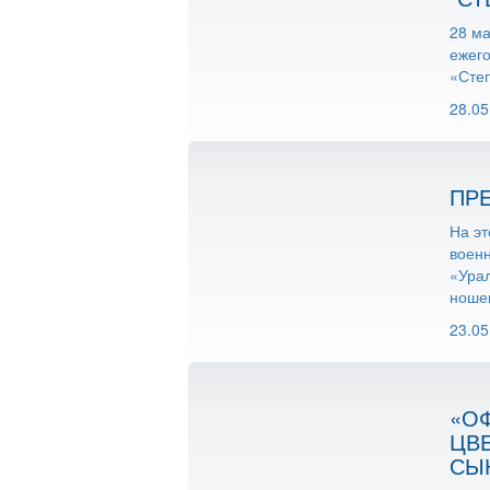
28 ма
ежего
«Сте
28.05
ПР
На эт
военн
«Ура
ношен
23.05
«О
ЦВ
СЫ