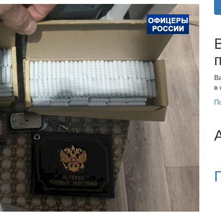
В
в
П