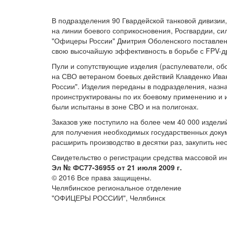
В подразделения 90 Гвардейской танковой дивизи
на линии боевого соприкосновения, Росгвардии, с
"Офицеры России" Дмитрия Оболенского поставлен
свою высочайшую эффективность в борьбе с FPV-д
Пули и сопутствующие изделия (распулеватели, об
на СВО ветераном боевых действий Клавденко Ива
России". Изделия переданы в подразделения, на
проинструктированы по их боевому применению и 
были испытаны в зоне СВО и на полигонах.
Заказов уже поступило на более чем 40 000 издели
для получения необходимых государственных доку
расширить производство в десятки раз, закупить н
Свидетельство о регистрации средства массовой 
Эл № ФС77-36955 от 21 июля 2009 г.
© 2016 Все права защищены.
Челябинское региональное отделение
"ОФИЦЕРЫ РОССИИ", Челябинск