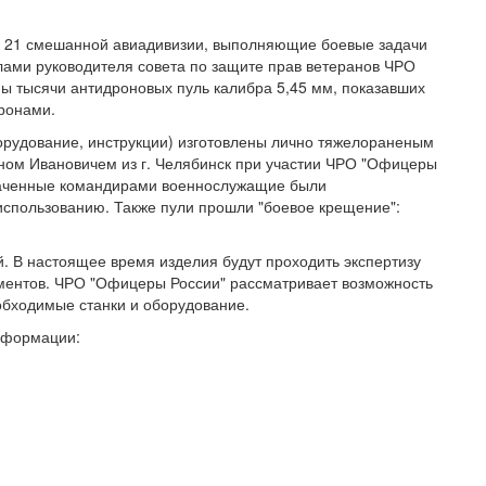
и, 21 смешанной авиадивизии, выполняющие боевые задачи
илами руководителя совета по защите прав ветеранов ЧРО
ы тысячи антидроновых пуль калибра 5,45 мм, показавших
ронами.
орудование, инструкции) изготовлены лично тяжелораненым
ном Ивановичем из г. Челябинск при участии ЧРО "Офицеры
значенные командирами военнослужащие были
использованию. Также пули прошли "боевое крещение":
й. В настоящее время изделия будут проходить экспертизу
ментов. ЧРО "Офицеры России" рассматривает возможность
еобходимые станки и оборудование.
информации: