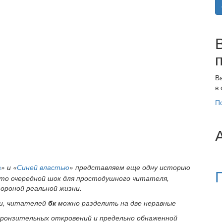
В
в
П
а
»
и «
Синей властью
» представляем еще одну историю
это очередной шок для простодушного читателя,
ороной реальной жизни.
ии, читателей
бк
можно разделить на две неравные
 пронзительных откровений и предельно обнаженной