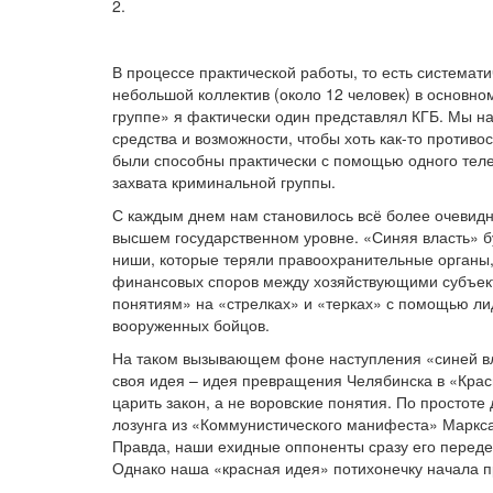
2.
В процессе практической работы, то есть система
небольшой коллектив (около 12 человек) в основно
группе» я фактически один представлял КГБ. Мы 
средства и возможности, чтобы хоть как-то против
были способны практически с помощью одного теле
захвата криминальной группы.
С каждым днем нам становилось всё более очевидн
высшем государственном уровне. «Синяя власть» б
ниши, которые теряли правоохранительные органы,
финансовых споров между хозяйствующими субъекта
понятиям» на «стрелках» и «терках» с помощью ли
вооруженных бойцов.
На таком вызывающем фоне наступления «синей вл
своя идея – идея превращения Челябинска в «Красн
царить закон, а не воровские понятия. По просто
лозунга из «Коммунистического манифеста» Маркса
Правда, наши ехидные оппоненты сразу его передер
Однако наша «красная идея» потихонечку начала п