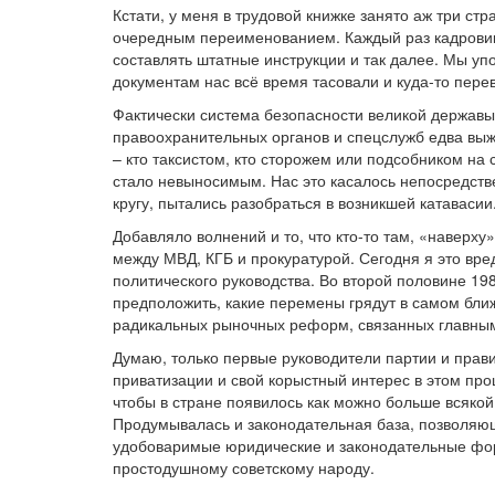
Кстати, у меня в трудовой книжке занято аж три ст
очередным переименованием. Каждый раз кадрови
составлять штатные инструкции и так далее. Мы уп
документам нас всё время тасовали и куда-то пере
Фактически система безопасности великой державы
правоохранительных органов и спецслужб едва вы
– кто таксистом, кто сторожем или подсобником на
стало невыносимым. Нас это касалось непосредств
кругу, пытались разобраться в возникшей катавасии
Добавляло волнений и то, что кто-то там, «наверху
между МВД, КГБ и прокуратурой. Сегодня я это вр
политического руководства. Во второй половине 19
предположить, какие перемены грядут в самом бл
радикальных рыночных реформ, связанных главным
Думаю, только первые руководители партии и прав
приватизации и свой корыстный интерес в этом про
чтобы в стране появилось как можно больше всякой 
Продумывалась и законодательная база, позволяющ
удобоваримые юридические и законодательные фор
простодушному советскому народу.