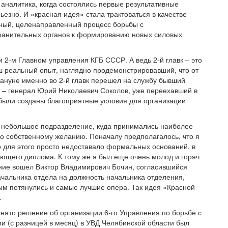
 аналитика, когда состоялись первые результативные
ьезно. И «красная идея» стала трактоваться в качестве
нный, целенаправленный процесс борьбы с
хранительных органов к формированию новых силовых
и 2-м Главном управления КГБ СССР. А ведь 2-й главк – это
наш реальный опыт, наглядно продемонстрировавший, что от
кануне именно во 2-й главк перешел на службу бывший
 – генерал Юрий Николаевич Соколов, уже переехавший в
и были созданы благоприятные условия для организации
 небольшое подразделение, куда принимались наиболее
о собственному желанию. Поначалу предполагалось, что я
о для этого просто недоставало формальных оснований, в
ующего диплома. К тому же я был еще очень молод и горяч
жение вошел Виктор Владимирович Бочин, согласившийся
ачальника отдела на должность начальника отделения,
ным потянулись и самые лучшие опера. Так идея «Красной
.
ято решение об организации 6-го Управления по борьбе с
ми (с разницей в месяц) в УВД Челябинской области был