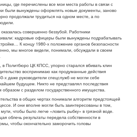
раницы, где перечислены все мои места работы в связи с
ки были вынуждены оформлять новые документы, заново
орно продолжали трудиться на одном месте, а по
водили.
 оказалась совершенно беззубой. Работники
живали: кадровые офицеры были вынуждены подрабатывать
 стройке… К концу 1980-х положение органов безопасности
енно, мы многое видели, понимали, обсуждали в своем
.
», в Политбюро ЦК КПСС, упорно старался вбивать клин
едительство воспринимаю как продуманные действия
80-х даже руководители спецслужб не могли себе
ижайшем будущем. Никто не представлял последствия
 образом с разделом государственного имущества.
ительства в общих чертах понимали алгоритм предстоящей
цессе. И они вполне могли быть заинтересованы в том,
мути, чтобы было легче «ловить рыбку» в грязной воде.
ая облечь результаты передела собственности в
мы, чтобы окончательно заморочить головы