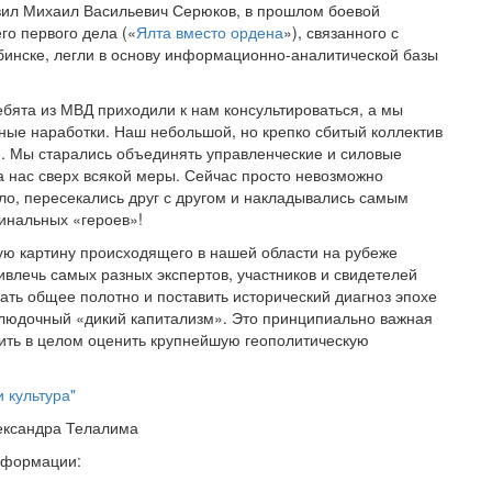
авил Михаил Васильевич Серюков, в прошлом боевой
о первого дела («
Ялта вместо ордена
»), связанного с
бинске, легли в основу информационно-аналитической базы
ебята из МВД приходили к нам консультироваться, а мы
ые наработки. Наш небольшой, но крепко сбитый коллектив
. Мы старались объединять управленческие и силовые
а нас сверх всякой меры. Сейчас просто невозможно
ило, пересекались друг с другом и накладывались самым
инальных «героев»!
ую картину происходящего в нашей области на рубеже
влечь самых разных экспертов, участников и свидетелей
ать общее полотно и поставить исторический диагноз эпохе
блюдочный «дикий капитализм». Это принципиально важная
ить в целом оценить крупнейшую геополитическую
 культура"
ександра Телалима
информации: