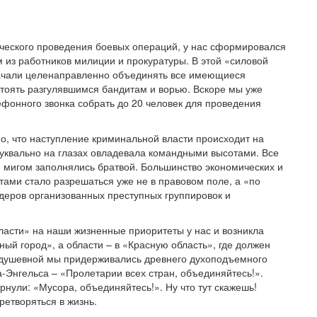
тического проведения боевых операций, у нас сформировался
м из работников милиции и прокуратуры. В этой «силовой
начали целенаправленно объединять все имеющиеся
остоять разгулявшимся бандитам и ворью. Вскоре мы уже
фонного звонка собрать до 20 человек для проведения
о, что наступление криминальной власти происходит на
уквально на глазах овладевала командными высотами. Все
 мигом заполнялись братвой. Большинство экономических и
ми стало разрешаться уже не в правовом поле, а «по
деров организованных преступных группировок и
асти» на наши жизненные приоритеты у нас и возникла
ый город», а области – в «Красную область», где должен
те душевной мы придерживались древнего духоподъемного
-Энгельса – «Пролетарии всех стран, объединяйтесь!».
нули: «Мусора, объединяйтесь!». Ну что тут скажешь!
ретворяться в жизнь.