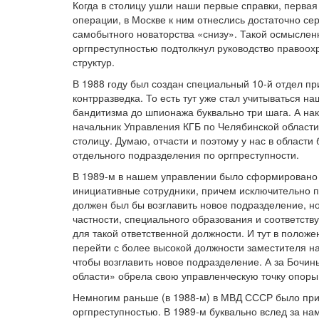
Когда в столицу ушли наши первые справки, первая
операции, в Москве к ним отнеслись достаточно сер
самобытного новаторства «снизу». Такой осмысле
оргпреступностью подтолкнул руководство правоо
структур.
В 1988 году был создан специальный 10-й отдел пр
контрразведка. То есть тут уже стал учитываться 
бандитизма до шпионажа буквально три шага. А на
начальник Управления КГБ по Челябинской области
столицу. Думаю, отчасти и поэтому у нас в област
отдельного подразделения по оргпреступности.
В 1989-м в нашем управлении было сформировано
инициативные сотрудники, причем исключительно п
должен был бы возглавить новое подразделение, н
частности, специального образования и соответств
для такой ответственной должности. И тут в поло
перейти с более высокой должности заместителя н
чтобы возглавить новое подразделение. А за Бочи
области» обрела свою управленческую точку опоры
Немногим раньше (в 1988-м) в МВД СССР было прин
оргпреступностью. В 1989-м буквально вслед за на