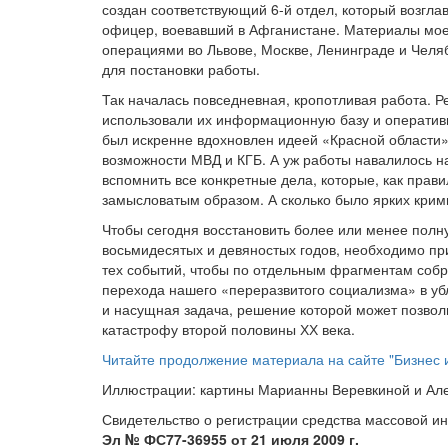
создан соответствующий 6-й отдел, который возгл
офицер, воевавший в Афганистане. Материалы моег
операциями во Львове, Москве, Ленинграде и Челя
для постановки работы.
Так началась повседневная, кропотливая работа. Р
использовали их информационную базу и оперативн
был искренне вдохновлен идеей «Красной области»
возможности МВД и КГБ. А уж работы навалилось н
вспомнить все конкретные дела, которые, как прав
замысловатым образом. А сколько было ярких крим
Чтобы сегодня восстановить более или менее полн
восьмидесятых и девяностых годов, необходимо при
тех событий, чтобы по отдельным фрагментам собр
перехода нашего «переразвитого социализма» в у
и насущная задача, решение которой может позвол
катастрофу второй половины ХХ века.
Читайте продолжение материала на сайте "Бизнес и
Иллюстрации: картины Марианны Веревкиной и Ал
Свидетельство о регистрации средства массовой 
Эл № ФС77-36955 от 21 июля 2009 г.