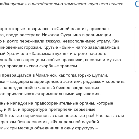
родвинутые» снисходительно замечают: тут нет ничего
про которые говорилось в «Синей власти», привела к
ва, вроде расстрела Николая Сухушина в реанимации
 и долго переживали тяжкую, невосполнимую утрату. Как
ыкновенных горожан. Крутые «быки» нагло заваливались в
й Урал» или «Кавказская кухня» и строго-настрого
сех кабаках запрещены любые праздники, веселье и музыка –
гут проводить свои скорбные трапезы.
 превращаться в Чикагинск, как тогда горько шутили.
ики – шедевры кладбищенской эстетики, рядышком хоронить
сь нарождающийся частный бизнес вроде мелких
. стал прихлопываться криминальными «крышами».
езные нападки на правоохранительные органы, которые
 и КГБ, и прокуратура претерпели серьезные
 КГБ только переименовывался несколько раз! Нас называли
ерством безопасности», «Федеральной службой
елых три месяца объединили в одну структуру –