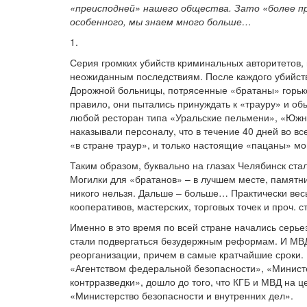
«преисподней» нашего общества. Зато «более п
особенного, мы знаем много больше…
1.
Серия громких убийств криминальных авторитетов, 
неожиданным последствиям. После каждого убийст
Дорожной больницы, потрясенные «братаны» горько
правило, они пытались принуждать к «трауру» и об
любой ресторан типа «Уральские пельмени», «Южны
наказывали персоналу, что в течение 40 дней во в
«в стране траур», и только настоящие «пацаны» мо
Таким образом, буквально на глазах Челябинск стал
Могилки для «братанов» – в лучшем месте, памятн
никого нельзя. Дальше – больше… Практически ве
кооперативов, мастерских, торговых точек и проч
Именно в это время по всей стране начались серь
стали подвергаться безудержным реформам. И МВД,
реорганизации, причем в самые кратчайшие сроки.
«Агентством федеральной безопасности», «Минист
контрразведки», дошло до того, что КГБ и МВД на ц
«Министерство безопасности и внутренних дел».