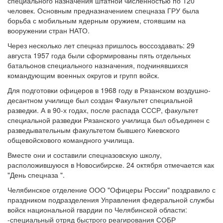
специального назначения штатной численностью по 120
человек. Основным предназначением спецназа ГРУ была
борьба с мобильным ядерным оружием, стоявшим на
вооружении стран НАТО.
Через несколько лет спецназ пришлось воссоздавать: 29
августа 1957 года были сформированы пять отдельных
батальонов специального назначения, подчинявшихся
командующим военных округов и групп войск.
Для подготовки офицеров в 1968 году в Рязанском воздушно-
десантном училище был создан Факультет специальной
разведки. А в 90-х годах, после распада СССР, факультет
специальной разведки Рязанского училища был объединен с
разведывательным факультетом бывшего Киевского
общевойскового командного училища.
Вместе они и составили спецназовскую школу,
расположившуюся в Новосибирске. 24 октября отмечается как
"День спецназа ".
Челябинское отделение ООО "Офицеры России" поздравило с
праздником подразделения Управления федеральной службы
войск национальной гвардии по Челябинской области:
-специальный отряд быстрого реагирования СОБР