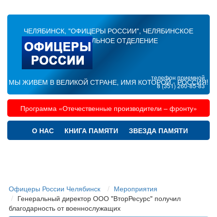
ЧЕЛЯБИНСК, "ОФИЦЕРЫ РОССИИ", ЧЕЛЯБИНСКОЕ
РЕГИОНАЛЬНОЕ ОТДЕЛЕНИЕ
телефон приемной
МЫ ЖИВЕМ В ВЕЛИКОЙ СТРАНЕ, ИМЯ КОТОРОЙ - РОССИЯ!
8 (351) 260-85-83
Программа «Отечественные производители – фронту»
О НАС
КНИГА ПАМЯТИ
ЗВЕЗДА ПАМЯТИ
ПАРТНЕРЫ
МЕРОПРИЯТИЯ
ПРАЗДНИКИ
МАТЕРИАЛЫ
КОНТАКТЫ
Офицеры России Челябинск
Мероприятия
Генеральный директор ООО "ВторРесурс" получил
благодарность от военнослужащих