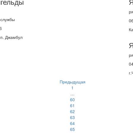
гельды
Я
р
 службы
06
6
К
 п. Джамбул
Я
р
04
г
Предыдущая
1
…
60
61
62
63
64
65