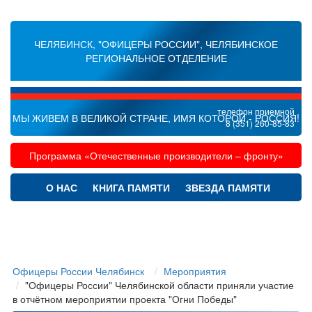
ЧЕЛЯБИНСК, "ОФИЦЕРЫ РОССИИ", ЧЕЛЯБИНСКОЕ
РЕГИОНАЛЬНОЕ ОТДЕЛЕНИЕ
телефон приемной
МЫ ЖИВЕМ В ВЕЛИКОЙ СТРАНЕ, ИМЯ КОТОРОЙ - РОССИЯ!
8 (351) 260-85-83
Программа «Отечественные производители – фронту»
О НАС
КНИГА ПАМЯТИ
ЗВЕЗДА ПАМЯТИ
ПАРТНЕРЫ
МЕРОПРИЯТИЯ
ПРАЗДНИКИ
МАТЕРИАЛЫ
КОНТАКТЫ
Офицеры России Челябинск
Мероприятия
"Офицеры России" Челябинской области приняли участие
в отчётном мероприятии проекта "Огни Победы"